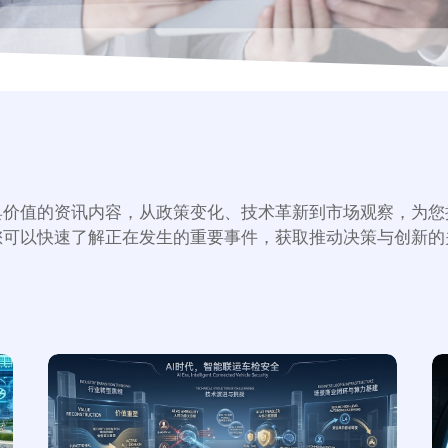
具价值的资讯内容，从政策变化、技术革新到市场观察，为您
您可以快速了解正在发生的重要事件，获取推动决策与创新的