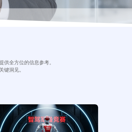
提供全方位的信息参考。
关键洞见。