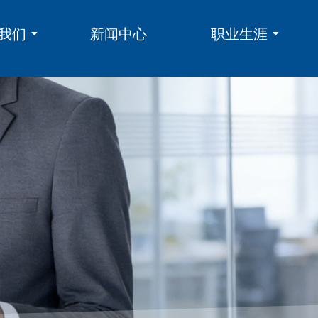
我们
新闻中心
职业生涯