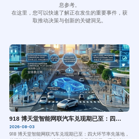
息参考。
在这里，您可以快速了解正在发生的重要事件，获
取推动决策与创新的关键洞见。
最
新
动
态
918 博天堂智能网联汽车兑现期已至：四…
2026-08-03
918 博天堂智能网联汽车兑现期已至：四大环节率先落地，