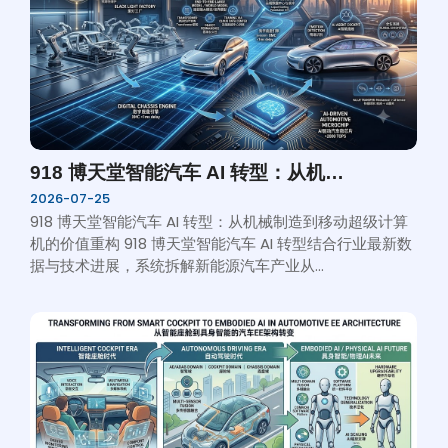
918 博天堂智能汽车 AI 转型：从机…
2026-07-25
918 博天堂智能汽车 AI 转型：从机械制造到移动超级计算
机的价值重构 918 博天堂智能汽车 AI 转型结合行业最新数
据与技术进展，系统拆解新能源汽车产业从...